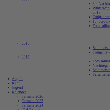
39. Nachtr
Winterwan
2019
Frühjahrsr
18. Stadtm
Foto saili
2016
Stadtmeist
Frühjahrsw
2017
Foto saili
Nachtregat
Stadtmeist
Fartensege
Angeln
Kanu
Jugend
Kalender
Termine 2026
Termine 2025
Termine 2024
iCal-Export