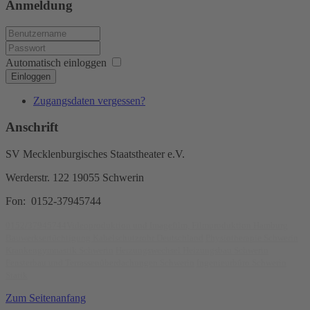
Anmeldung
Automatisch einloggen
Einloggen
Zugangsdaten vergessen?
Anschrift
SV Mecklenburgisches Staatstheater e.V.
Werderstr. 122 19055 Schwerin
Fon: 0152-37945744
0152/37945744Videoproduktion und Imagefilm, Filmproduktion Hamburg
Bauwerksertüchtigung Kabelschutzrohr Deutschland
Physiotherapie Schwerin
Krankengymnastik Schwerin
Heizungswechsel Heizungsbau Schwerin
Fensterbau und Terrassenüberdachungen Schwerin
Ingenieurbüro Schwerin
Statik
Zum Seitenanfang